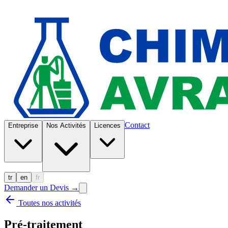
Contact
Entreprise
Nos Activités
Licences
tr
en
fr
Demander un Devis
→
Toutes nos activités
Pré-traitement