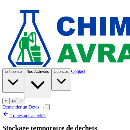
Contact
Entreprise
Nos Activités
Licences
tr
en
fr
Demander un Devis
→
Toutes nos activités
Stockage temporaire de déchets